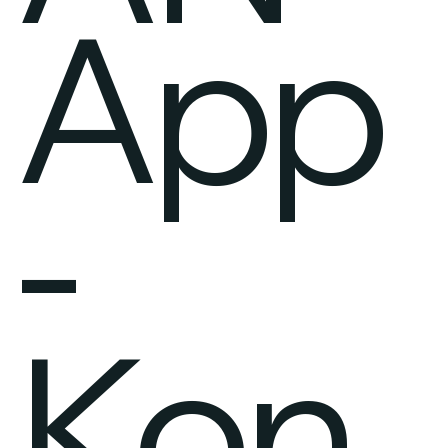
App
-
Kon