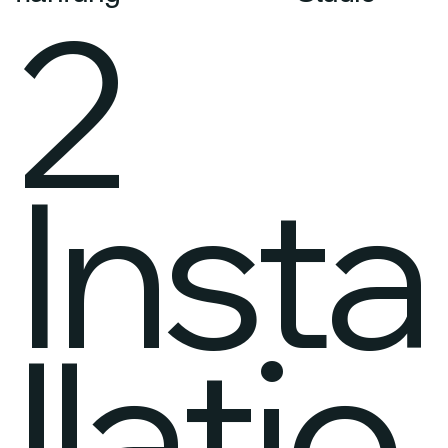
2
Insta
llatio