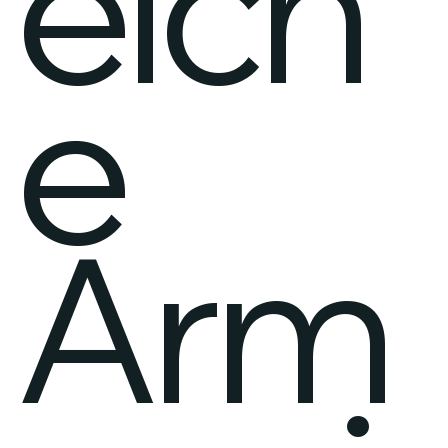
eich
e
Arm