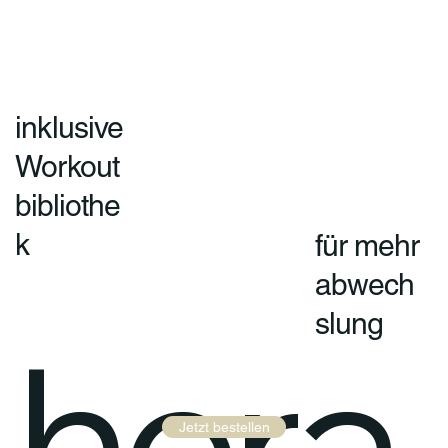
inklusive
Workout
bibliothe
k
für mehr
abwech
slung
hera
Jetzt bestellen