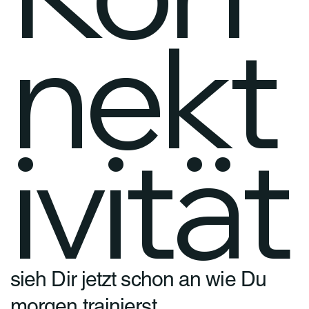
nekt
ivität
sieh Dir jetzt schon an wie Du
morgen trainierst