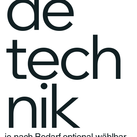
de
tech
nik
je nach Bedarf optional wählbar