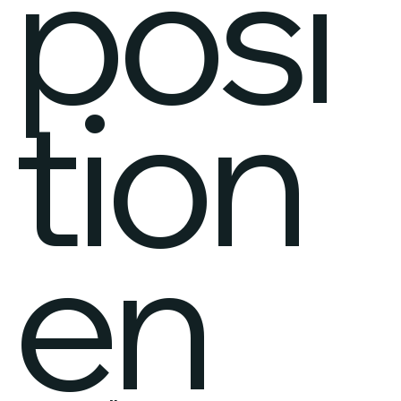
posi
tion
en