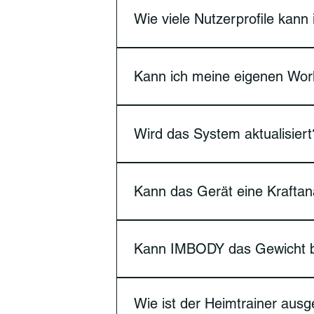
erweiternden Bereich nur von FITVY
Wie viele Nutzerprofile kan
Simpel gesagt, so viele wie Du möcht
Kann ich meine eigenen Wor
Ja, du kannst das Trainingsprogram
Wird das System aktualisier
Das System wird regelmäßig aktuali
Upgrade auf dein Gerät übertragen.
Kann das Gerät eine Kraftana
verbunden haben.
Ja, der IMBODY Power S bietet eine D
Kann IMBODY das Gewicht ba
Ja, nach Abschluss der Kraftbewer
Wie ist der Heimtrainer aus