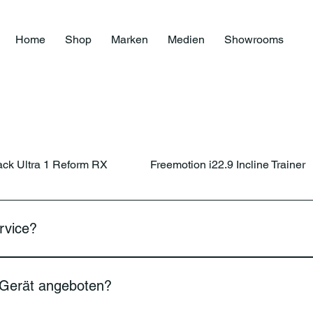
Home
Shop
Marken
Medien
Showrooms
ack Ultra 1 Reform RX
Freemotion i22.9 Incline Trainer
rvice?
bauservice bei unseren Kunden vor Ort an. Dieser ist zusätzli
 Gerät angeboten?