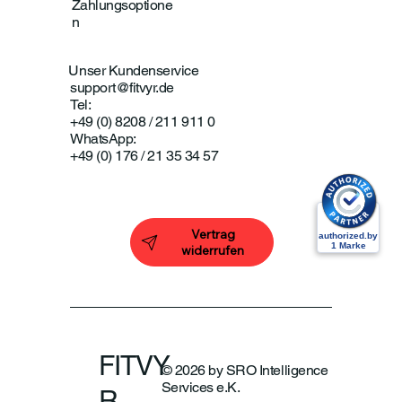
Zahlungsoptione
n
Unser Kundenservice
support@fitvyr.de
Tel:
+49 (0) 8208 / 211 911 0
WhatsApp:
+49 (0) 176 / 21 35 34 57
Vertrag
widerrufen
FITVY
© 2026 by SRO Intelligence
Services e.K.
R