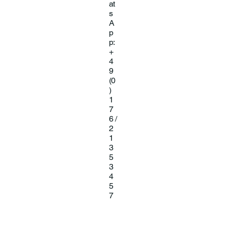
at
s
A
p
p:
+
4
9
(0
)
1
7
6 /
2
1
3
5
3
4
5
7