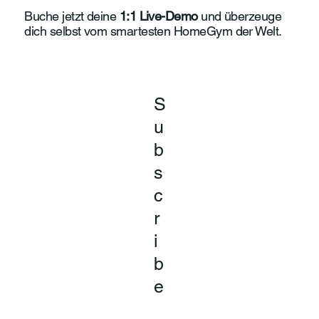
Buche jetzt deine
1:1 Live-Demo
und überzeuge
dich selbst vom smartesten HomeGym der Welt.
S
u
b
s
c
r
i
b
e