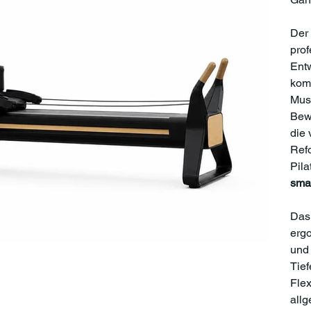
Der 
prof
Entw
komb
Musk
Bewe
die 
Refo
Pila
sma
Das 
ergo
und 
Tief
Flex
allg