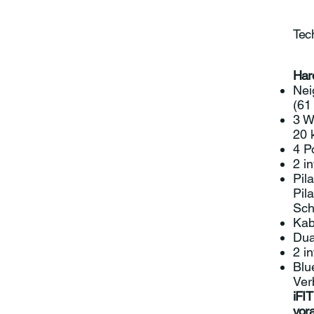
Tec
Har
Nei
(61
3 W
20 
4 P
2 i
Pil
Pil
Sch
Kab
Dua
2 i
Blu
Ver
iFIT
vor