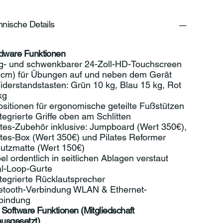
hnische Details
dware Funktionen
g- und schwenkbarer 24-Zoll-HD-Touchscreen
 cm) für Übungen auf und neben dem Gerät
iderstandstasten: Grün 10 kg, Blau 15 kg, Rot
kg
ositionen für ergonomische geteilte Fußstützen
ntegrierte Griffe oben am Schlitten
ates-Zubehör inklusive: Jumpboard (Wert 350€),
ates-Box (Wert 350€) und Pilates Reformer
utzmatte (Wert 150€)
el ordentlich in seitlichen Ablagen verstaut
l-Loop-Gurte
ntegrierte Rücklautsprecher
etooth-Verbindung WLAN & Ethernet-
bindung
 Software Funktionen (Mitgliedschaft
ausgesetzt)