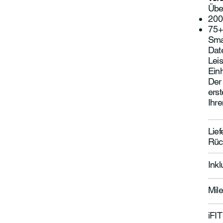

Übe
200
75+
Sma
Date
Lei
Einh
Der 
erst
Ihre
Lief
Rüc
Ink
Mil
iFIT