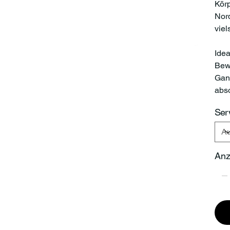
Körp
Nord
viel
Idea
Bewe
Gan
abso
Ser
Anz