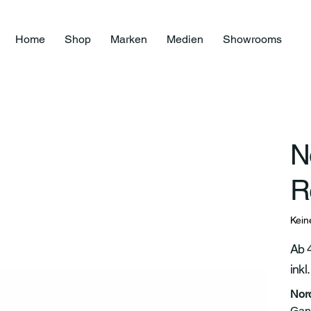
Home
Shop
Marken
Medien
Showrooms
N
R
Kein
P
Ab
inkl
Nord
Ganz