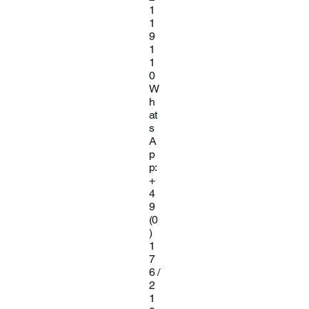
1
1
9
1
1
0
W
h
at
s
A
p
p:
+
4
9
(0
)
1
7
6 /
2
1