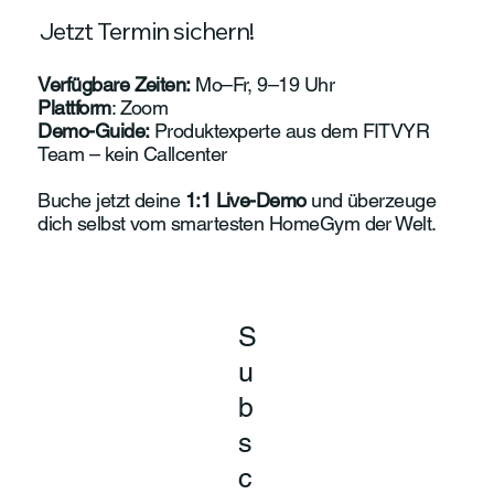
Jetzt Termin sichern!
Verfügbare Zeiten:
Mo–Fr, 9–19 Uhr
Plattform
: Zoom
Demo-Guide:
Produktexperte aus dem FITVYR
Team – kein Callcenter
Buche jetzt deine
1:1 Live-Demo
und überzeuge
dich selbst vom smartesten HomeGym der Welt.
S
u
b
s
c