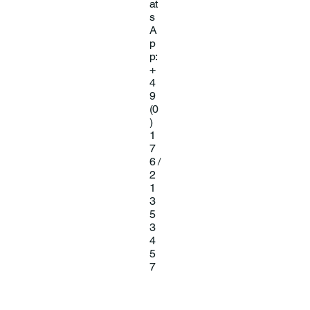
at
s
A
p
p:
+
4
9
(0
)
1
7
6 /
2
1
3
5
3
4
5
7