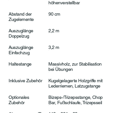
höhenverstellbar
Abstand der
90 cm
Zugelemente
Auszuglänge
2,2 m
Doppelzug
Auszuglänge
3,2 m
Einfachzug
Haltestange
Massivholz, zur Stabilisation
bei Übungen
Inklusive Zubehör
Kugelgelagerte Holzgriffe mit
Lederriemen, Latzugstange
Optionales
Bizeps-/Trizepsstange, Chop
Zubehör
Bar, Fußschlaufe, Trizepsseil