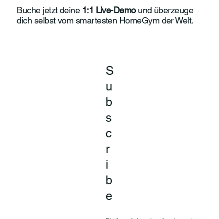

Buche jetzt deine
1:1 Live-Demo
und überzeuge
dich selbst vom smartesten HomeGym der Welt.
S
u
b
s
c
r
i
b
e