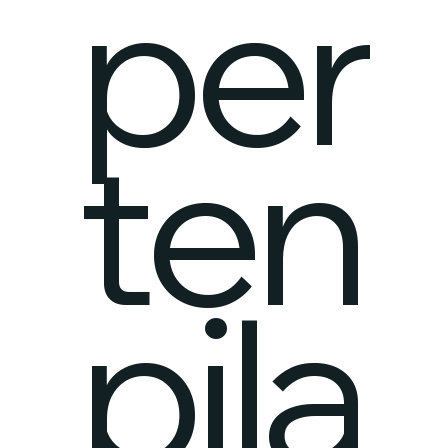
per
ten
pila