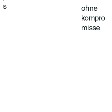
s
ohne
kompro
misse