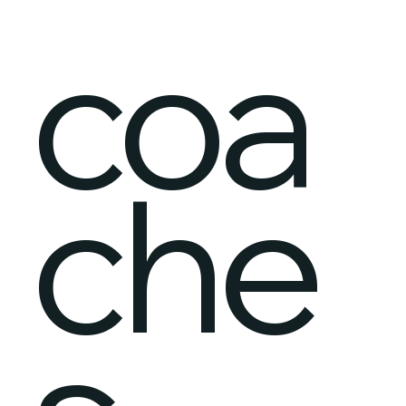
coa
che