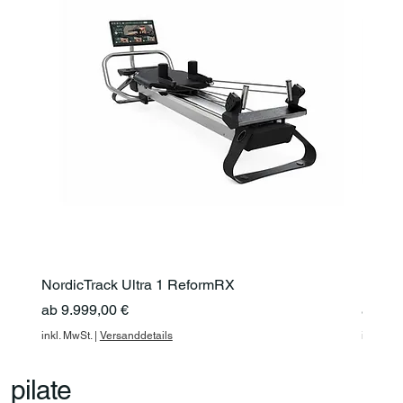
NordicTrack Ultra 1 ReformRX
Nordic
Sale-Preis
Sale-P
ab
9.999,00 €
ab
4.9
inkl. MwSt.
|
Versanddetails
inkl. Mw
pilate