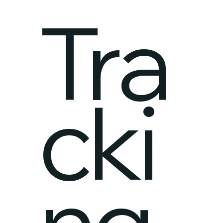
Tra
cki
ng