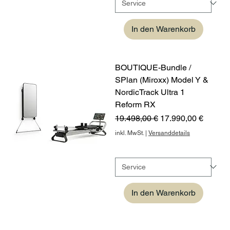
In den Warenkorb
BOUTIQUE-Bundle /
SPlan (Miroxx) Model Y &
NordicTrack Ultra 1
Reform RX
Standardpreis
Sale-Preis
19.498,00 €
17.990,00 €
inkl. MwSt.
|
Versanddetails
In den Warenkorb