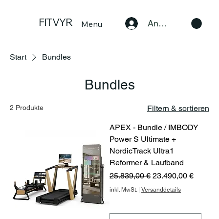
FITVYR
Anmelden
Menu
Start
Bundles
Bundles
2 Produkte
Filtern & sortieren
APEX - Bundle / IMBODY
Power S Ultimate +
NordicTrack Ultra1
Reformer & Laufband
Standardpreis
Sale-Preis
25.839,00 €
23.490,00 €
inkl. MwSt.
|
Versanddetails