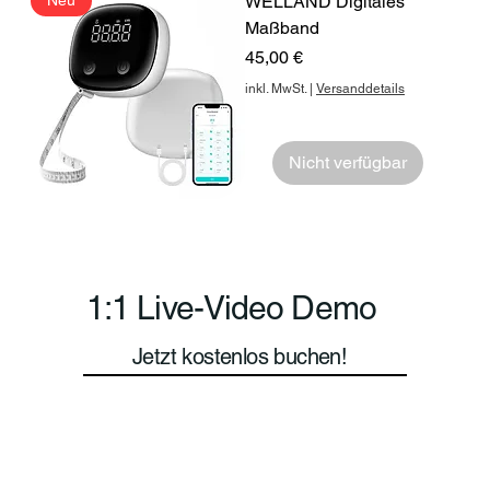

Neu
WELLAND Digitales
Maßband
Preis
45,00 €
inkl. MwSt.
|
Versanddetails
Nicht verfügbar
1:1 Live-Video Demo
Jetzt kostenlos buchen!