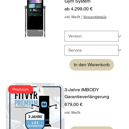
Gym System
Sale-Preis
ab
4.299,00 €
inkl. MwSt.
|
Versanddetails
In den Warenkorb
Premium
3-Jahre IMBODY
Garantieverlängerung
Preis
679,00 €
inkl. MwSt.