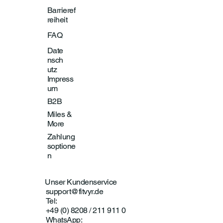
Barrieref
reiheit
FAQ
Date
nsch
utz
Impress
um
B2B
Miles &
More
Zahlung
soptione
n
Unser Kundenservice
support@fitvyr.de
Tel:
+49 (0) 8208 / 211 911 0
WhatsApp: