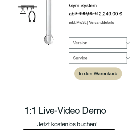
Gym System
Standardpreis
Sale-Preis
2.499,00 €
ab
2.249,00 €
inkl. MwSt.
|
Versanddetails
In den Warenkorb
1:1 Live-Video Demo
Jetzt kostenlos buchen!