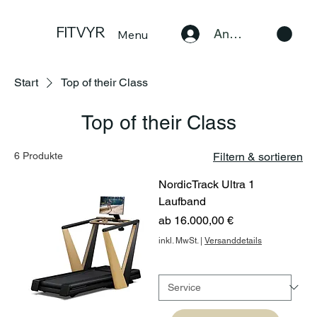
FITVYR
Anmelden
Menu
Start
Top of their Class
Top of their Class
6 Produkte
Filtern & sortieren
NordicTrack Ultra 1
Laufband
Sale-Preis
ab
16.000,00 €
inkl. MwSt.
|
Versanddetails