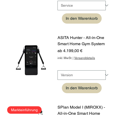
In den Warenkorb
ASITA Hunter - All-in-One
Smart Home Gym System
Sale-Preis
ab
4.199,00 €
inkl. MwSt.
|
Versanddetails
In den Warenkorb
SPlan Model I (MIROXX) -
Markteinführung
All-in-One Smart Home