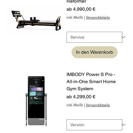
Reformer
Sale-Preis
ab
4.990,00 €
inkl. MwSt.
|
Versanddetails
In den Warenkorb
IMBODY Power S Pro -
All-in-One Smart Home
Gym System
Sale-Preis
ab
4.299,00 €
inkl. MwSt.
|
Versanddetails