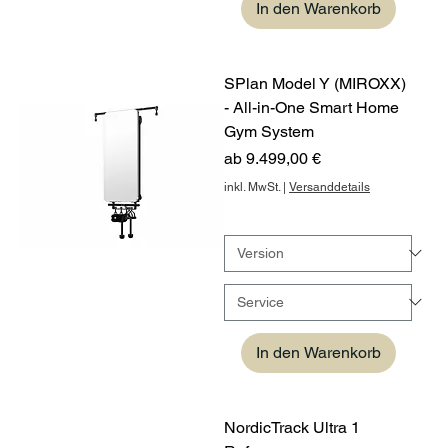
In den Warenkorb
SPlan Model Y (MIROXX)
- All-in-One Smart Home
Gym System
Sale-Preis
ab
9.499,00 €
inkl. MwSt.
|
Versanddetails
In den Warenkorb
NordicTrack Ultra 1